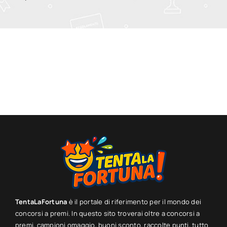
TentaLaFortuna
è il portale di riferimento per il mondo dei
concorsi a premi. In questo sito troverai oltre a concorsi a
premi, campioni omaggio, buoni sconto, raccolte punti, tutto