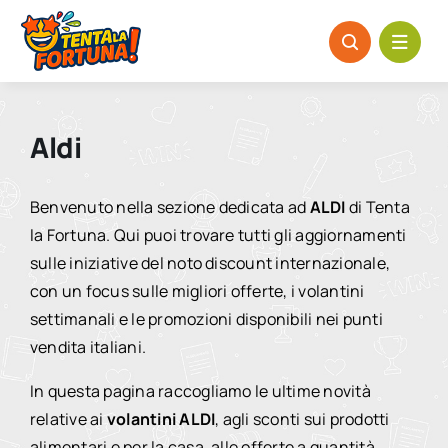
Salta
al
contenuto
Aldi
Benvenuto nella sezione dedicata ad
ALDI
di Tenta
la Fortuna. Qui puoi trovare tutti gli aggiornamenti
sulle iniziative del noto discount internazionale,
con un focus sulle migliori offerte, i volantini
settimanali e le promozioni disponibili nei punti
vendita italiani.
In questa pagina raccogliamo le ultime novità
relative ai
volantini ALDI
, agli sconti sui prodotti
alimentari e per la casa, alle offerte a quantità