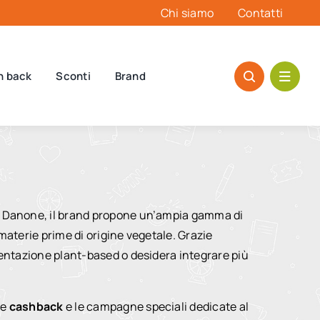
Chi siamo
Contatti
h back
Sconti
Brand
ppo Danone, il brand propone un’ampia gamma di
materie prime di origine vegetale. Grazie
imentazione plant-based o desidera integrare più
ve
cashback
e le campagne speciali dedicate al