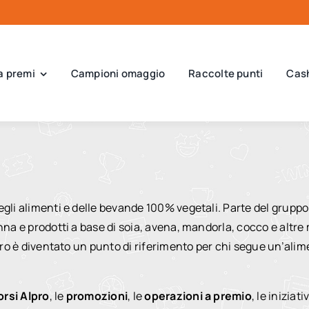
a premi
Campioni omaggio
Raccolte punti
Cas
degli alimenti e delle bevande 100% vegetali. Parte del gru
nna e prodotti a base di soia, avena, mandorla, cocco e altre 
Alpro è diventato un punto di riferimento per chi segue un’al
rsi Alpro
, le
promozioni
, le
operazioni a premio
, le iniziati