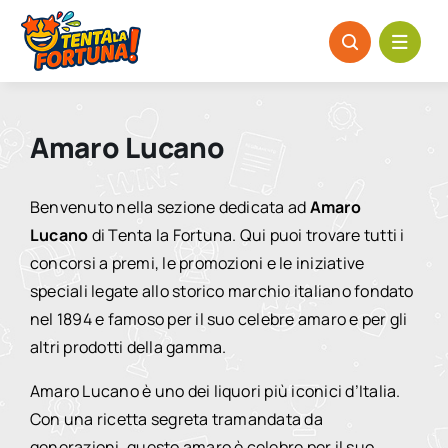
Salta
al
contenuto
Amaro Lucano
Benvenuto nella sezione dedicata ad
Amaro
Lucano
di Tenta la Fortuna. Qui puoi trovare tutti i
concorsi a premi, le promozioni e le iniziative
speciali legate allo storico marchio italiano fondato
nel 1894 e famoso per il suo celebre amaro e per gli
altri prodotti della gamma.
Amaro Lucano è uno dei liquori più iconici d’Italia.
Con una ricetta segreta tramandata da
generazioni, questo amaro è celebre per il suo