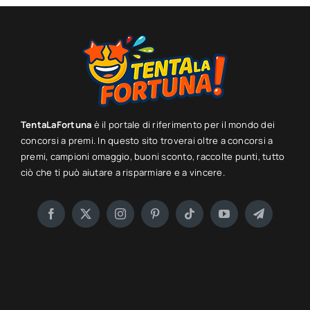
TentaLaFortuna
è il portale di riferimento per il mondo dei
concorsi a premi. In questo sito troverai oltre a concorsi a
premi, campioni omaggio, buoni sconto, raccolte punti, tutto
ciò che ti può aiutare a risparmiare e a vincere.