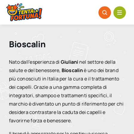
Salta
al
contenuto
Bioscalin
Nato dall’esperienza di
Giuliani
nel settore della
salute e del benessere,
Bioscalin
è uno dei brand
più conosciuti in Italia per la cura e il trattamento
dei capelli. Grazie a una gamma completa di
integratori, shampoo e trattamenti specifici, il
marchio è diventato un punto di riferimento per chi
desidera contrastare la caduta dei capelli e
favorirne forza e benessere.
Il brand è apprezzato per la continua ricerca