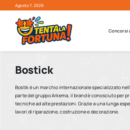
Salta
Agosto 7, 2026
al
contenuto
Concorsi 
Bostick
Bostik è un marchio internazionale specializzato nella p
parte del gruppo Arkema, il brand è conosciuto per prod
tecniche ad alte prestazioni. Grazie a una lunga esper
lavori di riparazione, costruzione e decorazione.