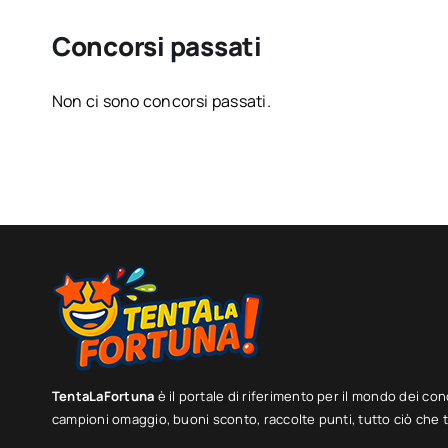
Concorsi passati
Non ci sono concorsi passati.
TentaLaFortuna
è il portale di riferimento per il mondo dei con
campioni omaggio, buoni sconto, raccolte punti, tutto ciò che ti