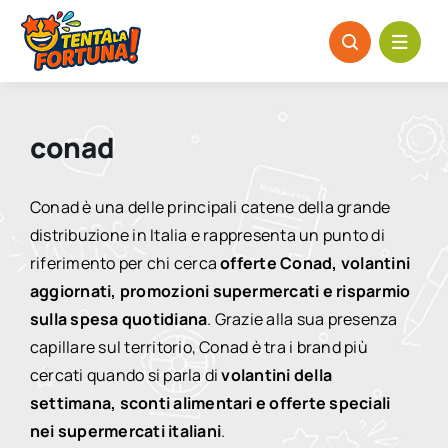
Salta
al
contenuto
conad
Conad è una delle principali catene della grande
distribuzione in Italia e rappresenta un punto di
riferimento per chi cerca
offerte Conad, volantini
aggiornati, promozioni supermercati e risparmio
sulla spesa quotidiana
. Grazie alla sua presenza
capillare sul territorio, Conad è tra i brand più
cercati quando si parla di
volantini della
settimana, sconti alimentari e offerte speciali
nei supermercati italiani
.