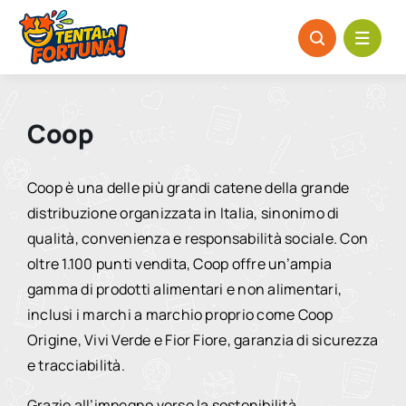
Salta
al
contenuto
Coop
Coop è una delle più grandi catene della grande
distribuzione organizzata in Italia, sinonimo di
qualità, convenienza e responsabilità sociale. Con
oltre 1.100 punti vendita, Coop offre un’ampia
gamma di prodotti alimentari e non alimentari,
inclusi i marchi a marchio proprio come Coop
Origine, Vivi Verde e Fior Fiore, garanzia di sicurezza
e tracciabilità.
Grazie all’impegno verso la sostenibilità