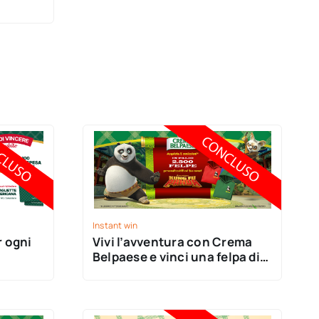
Instant win
r ogni
Vivi l’avventura con Crema
Belpaese e vinci una felpa di
Kung Fu Panda