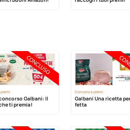
 premi
Concorsi a premi
oncorso Galbani: Il
Galbani Una ricetta pe
he ti premia!
fetta