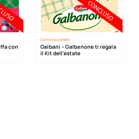
Concorsi a premi
ffa con
Galbani – Galbanone ti regala
il Kit dell’estate