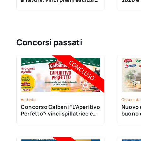
per la tua tavola
Concorsi passati
Archivio
Concorsi a
Concorso Galbani “L’Aperitivo
Nuovo c
Perfetto”: vinci spillatrice e
buono c
calici con Galbanetto