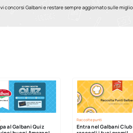
vi concorsi Galbani e restare sempre aggiornato sulle miglio
n
Raccolte punti
pa al Galbani Quiz
Entra nel Galbani Club
vinci buoni Amazon!
raccogli i tuoi premi!