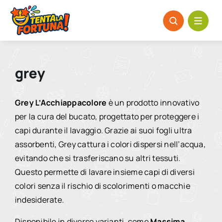
Salta
al
contenuto
grey
Grey L’Acchiappacolore
è un prodotto innovativo
per la cura del bucato, progettato per proteggere i
capi durante il lavaggio.
Grazie ai suoi fogli ultra
assorbenti, Grey cattura i colori dispersi nell’acqua,
evitando che si trasferiscano su altri tessuti.
Questo permette di lavare insieme capi di diversi
colori senza il rischio di scolorimenti o macchie
indesiderate.
Disponibile in diverse varianti, come
Massima