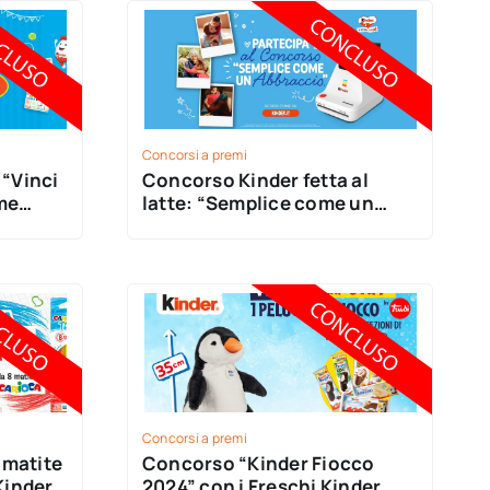
Concorsi a premi
“Vinci
Concorso Kinder fetta al
me
latte: “Semplice come un
subito
abbraccio”
Concorsi a premi
 matite
Concorso “Kinder Fiocco
Kinder®
2024” con i Freschi Kinder