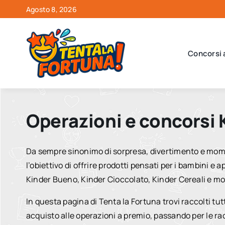
Salta
Agosto 8, 2026
al
contenuto
Concorsi 
Operazioni e concorsi 
Da sempre sinonimo di sorpresa, divertimento e mome
l’obiettivo di offrire prodotti pensati per i bambini e
Kinder Bueno, Kinder Cioccolato, Kinder Cereali e mol
In questa pagina di Tenta la Fortuna trovi raccolti tutt
acquisto alle operazioni a premio, passando per le rac