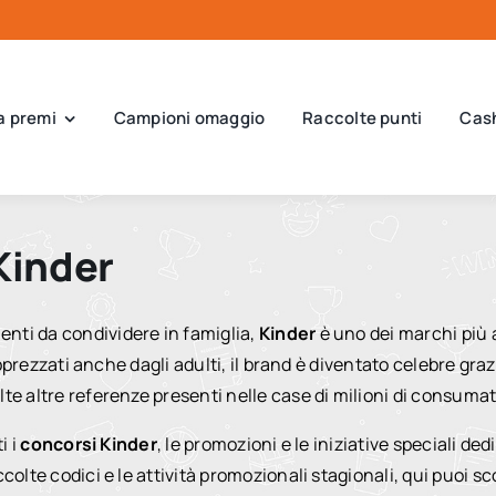
a premi
Campioni omaggio
Raccolte punti
Cas
Kinder
nti da condividere in famiglia,
Kinder
è uno dei marchi più 
 apprezzati anche dagli adulti, il brand è diventato celebre g
te altre referenze presenti nelle case di milioni di consumat
i i
concorsi Kinder
, le promozioni e le iniziative speciali de
colte codici e le attività promozionali stagionali, qui puoi sc