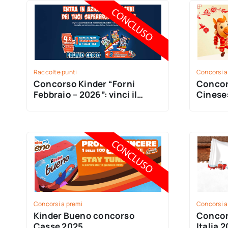
Raccolte punti
Concorsi a
Concorso Kinder “Forni
Concor
Febbraio – 2026”: vinci il
Cinese:
gioco di carte personalizzato!
Concorsi a premi
Concorsi a
Kinder Bueno concorso
Concor
Casse 2025
Italia 