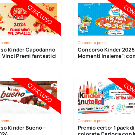
 premi
Concorsi a premi
so Kinder Capodanno
Concorso Kinder 2025 
 Vinci Premi fantastici
Momenti Insieme”: co
partecipare e vincere 
 premi
Concorsi a premi
so Kinder Bueno –
Premio certo: 1 pack di
2024
colorate Carioca con 