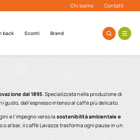
Chi siamo
Contatti
h back
Sconti
Brand
novazione dal 1895
. Specializzata nella produzione di
 gusto, dall’espresso intenso al caffè più delicato.
igini e l’impegno verso la
sostenibilità ambientale e
io o al bar, il caffè Lavazza trasforma ogni pausa in un