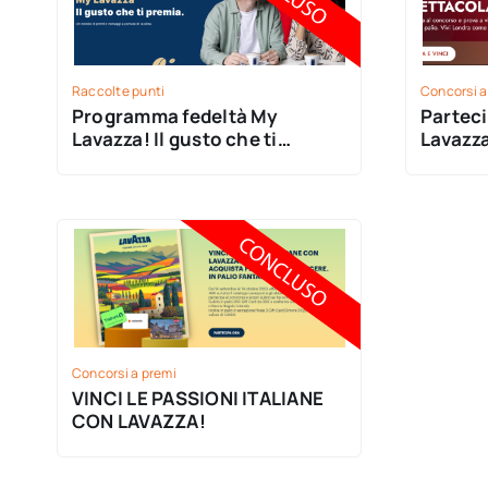
Raccolte punti
Concorsi a
Programma fedeltà My
Partec
Lavazza! Il gusto che ti
Lavazza
premia!
Vivatic
Concorsi a premi
VINCI LE PASSIONI ITALIANE
CON LAVAZZA!