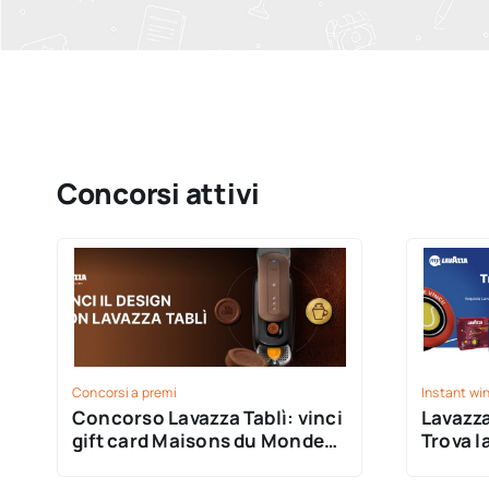
Concorsi attivi
Concorsi a premi
Instant wi
Concorso Lavazza Tablì: vinci
Lavazz
gift card Maisons du Monde
Trova l
fino a €500
Vinci c