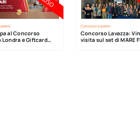
 premi
Concorsi a premi
ipa al Concorso
Concorso Lavazza: Vin
 Londra e Giftcard
visita sul set di MARE 
ket
Napoli