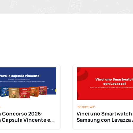
n
Instant win
a Concorso 2026:
Vinci uno Smartwatch
a Capsula Vincente e
Samsung con Lavazza
on A Modo Mio!
Mio!