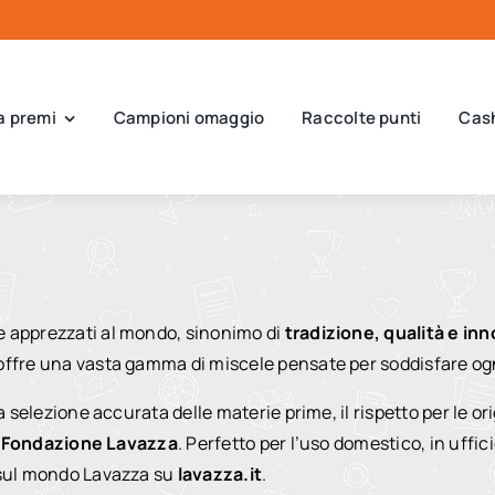
a premi
Campioni omaggio
Raccolte punti
Cas
i e apprezzati al mondo, sinonimo di
tradizione, qualità e in
offre una vasta gamma di miscele pensate per soddisfare ogni
a selezione accurata delle materie prime, il rispetto per le or
a
Fondazione Lavazza
. Perfetto per l’uso domestico, in uffic
ù sul mondo Lavazza su
lavazza.it
.