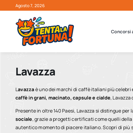
Salta
Agosto 7, 2026
al
contenuto
Concorsi 
Lavazza
L
avazza
è uno dei marchi di caffè italiani più celebr
caffè in grani, macinato, capsule e cialde
, Lavazza 
Presente in oltre 140 Paesi, Lavazza si distingue per l
sociale
, grazie a progetti certificati come quelli dell
autentico momento di piacere italiano. Scopri di pi