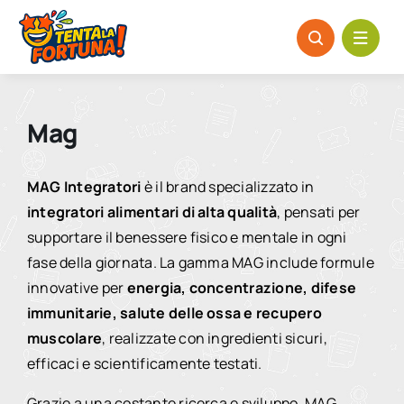
Salta
al
contenuto
Mag
MAG Integratori
è il brand specializzato in
integratori alimentari di alta qualità
, pensati per
supportare il benessere fisico e mentale in ogni
fase della giornata. La gamma MAG include formule
innovative per
energia, concentrazione, difese
immunitarie, salute delle ossa e recupero
muscolare
, realizzate con ingredienti sicuri,
efficaci e scientificamente testati.
Grazie a una costante ricerca e sviluppo, MAG