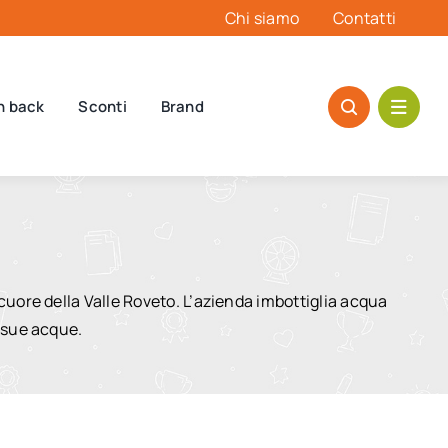
Chi siamo
Contatti
h back
Sconti
Brand
uore della Valle Roveto. L’azienda imbottiglia acqua
 sue acque.