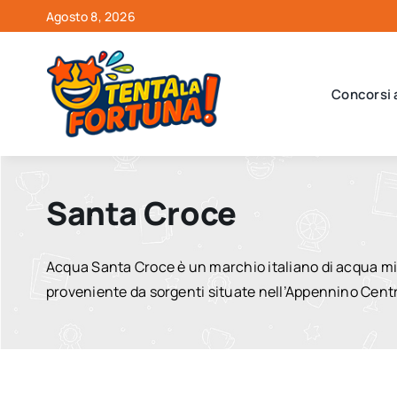
Salta
Agosto 8, 2026
al
contenuto
Concorsi 
Santa Croce
Acqua Santa Croce è un marchio italiano di acqua mine
proveniente da sorgenti situate nell’Appennino Centr