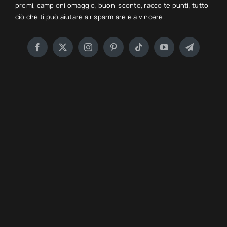
premi, campioni omaggio, buoni sconto, raccolte punti, tutto
ciò che ti può aiutare a risparmiare e a vincere.