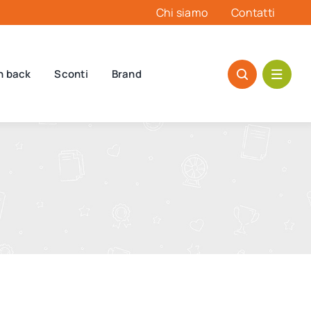
Chi siamo
Contatti
h back
Sconti
Brand