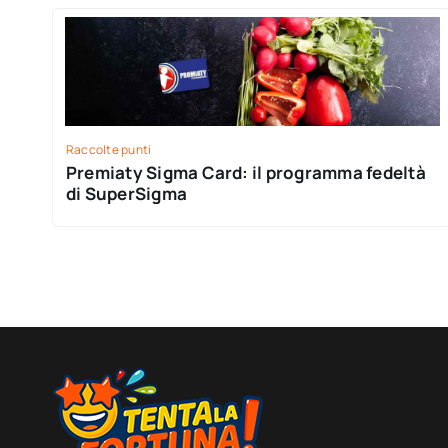
Raccolte punti
Premiaty Sigma Card: il programma fedeltà
di SuperSigma