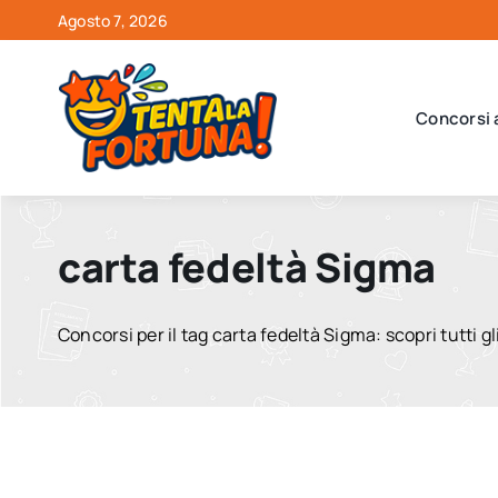
Salta
Agosto 7, 2026
al
contenuto
Concorsi 
carta fedeltà Sigma
Concorsi per il tag carta fedeltà Sigma: scopri tutti gl