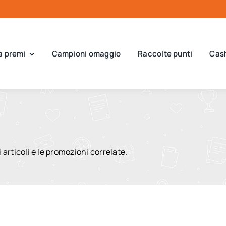
a premi
Campioni omaggio
Raccolte punti
Cas
i articoli e le promozioni correlate.