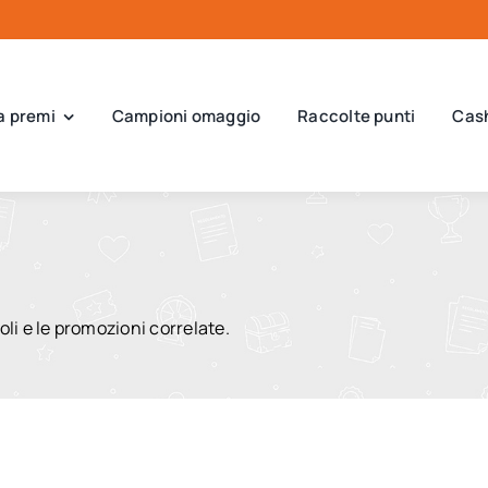
a premi
Campioni omaggio
Raccolte punti
Cas
coli e le promozioni correlate.