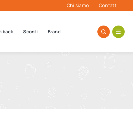
Chi siamo
Contatti
h back
Sconti
Brand