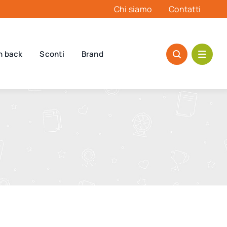
Chi siamo
Contatti
h back
Sconti
Brand