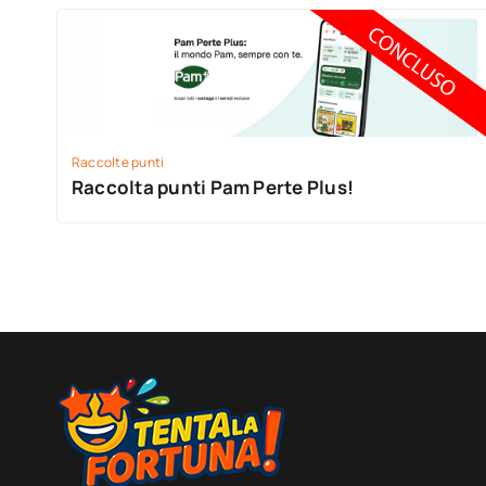
Raccolte punti
Raccolta punti Pam Perte Plus!