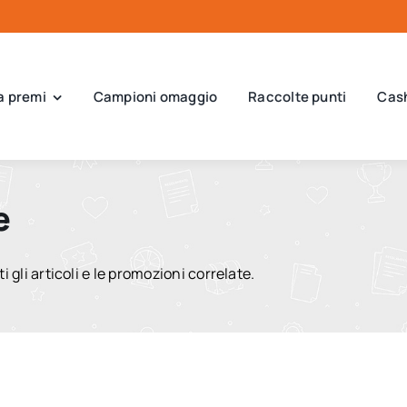
a premi
Campioni omaggio
Raccolte punti
Cas
e
i gli articoli e le promozioni correlate.