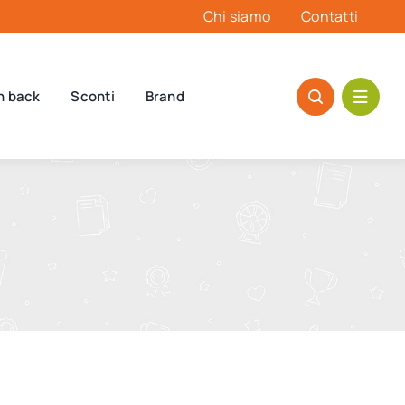
Chi siamo
Contatti
h back
Sconti
Brand