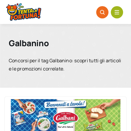
Salta
al
contenuto
Galbanino
Concorsi per il tag Galbanino: scopri tutti gli articoli
e le promozioni correlate.