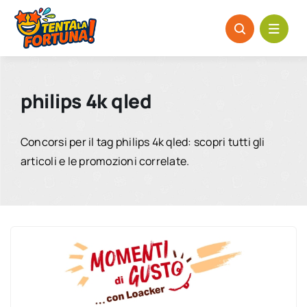
Salta
al
contenuto
philips 4k qled
Concorsi per il tag philips 4k qled: scopri tutti gli
articoli e le promozioni correlate.