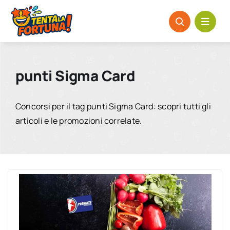
Salta
al
contenuto
punti Sigma Card
Concorsi per il tag punti Sigma Card: scopri tutti gli
articoli e le promozioni correlate.