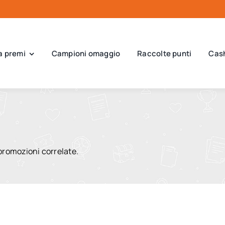
a premi
Campioni omaggio
Raccolte punti
Cas
e promozioni correlate.