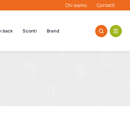
Chi siamo
Contatti
h back
Sconti
Brand