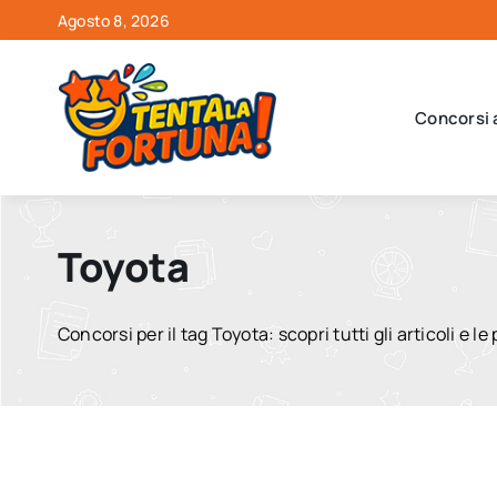
Salta
Agosto 8, 2026
al
contenuto
Concorsi 
Toyota
Concorsi per il tag Toyota: scopri tutti gli articoli e l