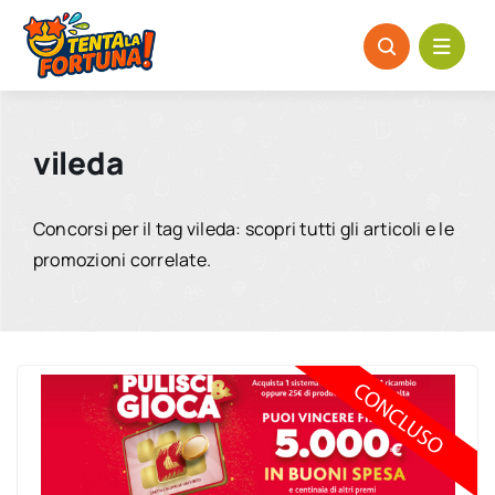
Salta
al
contenuto
vileda
Concorsi per il tag vileda: scopri tutti gli articoli e le
promozioni correlate.