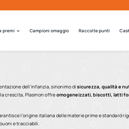
a premi
Campioni omaggio
Raccolte punti
Cas
imentazione dell’infanzia, sinonimo di
sicurezza, qualità e nu
la crescita, Plasmon offre
omogeneizzati, biscotti, latti f
rantisce l’origine italiana delle materie prime e standard rigor
uoni e tracciabili.