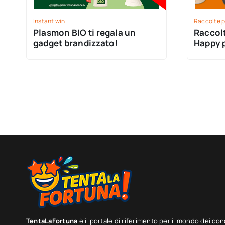
Instant win
Raccolte p
Plasmon BIO ti regala un
Raccol
gadget brandizzato!
Happy 
premi p
TentaLaFortuna
è il portale di riferimento per il mondo dei con