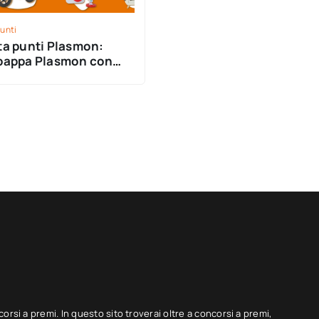
unti
ta punti Plasmon:
pappa Plasmon con
er bambini e famiglie
corsi a premi. In questo sito troverai oltre a concorsi a premi,