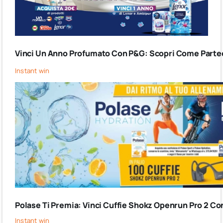
Vinci Un Anno Profumato Con P&G: Scopri Come Partec
Instant win
Polase Ti Premia: Vinci Cuffie Shokz Openrun Pro 2 Co
Instant win