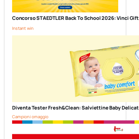
Concorso STAEDTLER Back To School 2026: Vinci Gift
Instant win
Diventa Tester Fresh&Clean: Salviettine Baby Delicate 
Campioni omaggio