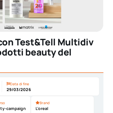
con Test&Tell Multidiv
odotti beauty del
Data di fine
29/03/2026
rso
Brand
auty-campaign
L'oreal