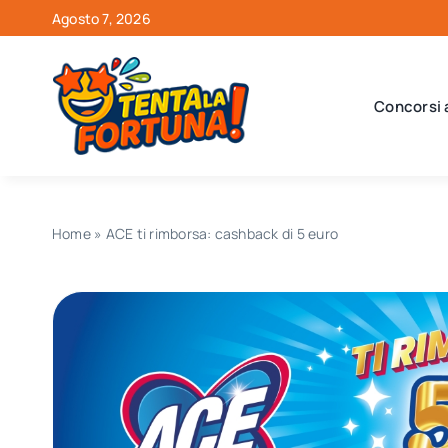
Salta
Agosto 7, 2026
al
contenuto
Concorsi 
Home
»
ACE ti rimborsa: cashback di 5 euro