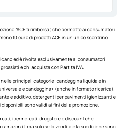
omozione “ACE ti rimborsa”, che permette ai consumatori
lmeno 10 euro di prodotti ACE in un unico scontrino
 Vaticano ed è rivolta esclusivamente ai consumatori
 grossisti e chi acquista con Partita IVA.
elle principali categorie: candeggina liquida e in
 universale e candeggina+ (anche in formato ricarica),
tante e additivo, detergenti per pavimenti igienizzanti e
i disponibili sono validi ai fini della promozione.
rcati, ipermercati, drugstore e discount che
 amazon.it, ma solo se la vendita e la spedizione sono