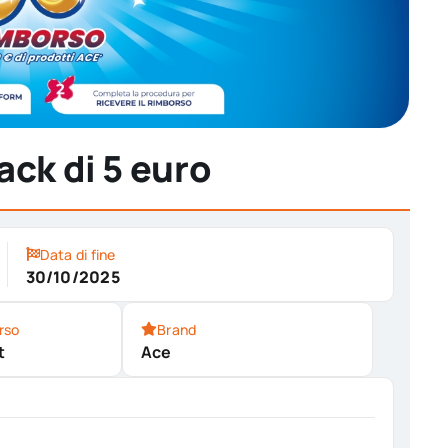
ack di 5 euro
Data di fine
30/10/2025
rso
Brand
t
Ace