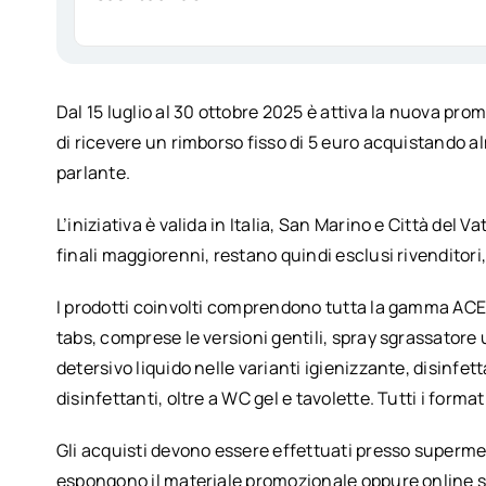
Dal 15 luglio al 30 ottobre 2025 è attiva la nuova pr
di ricevere un rimborso fisso di 5 euro acquistando a
parlante.
L’iniziativa è valida in Italia, San Marino e Città del
finali maggiorenni, restano quindi esclusi rivenditori,
I prodotti coinvolti comprendono tutta la gamma ACE n
tabs, comprese le versioni gentili, spray sgrassatore
detersivo liquido nelle varianti igienizzante, disinfet
disinfettanti, oltre a WC gel e tavolette. Tutti i format
Gli acquisti devono essere effettuati presso superme
espongono il materiale promozionale oppure online su