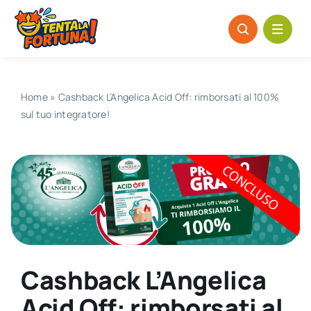
Salta
al
contenuto
Home
»
Cashback L’Angelica Acid Off: rimborsati al 100%
sul tuo integratore!
Cashback L’Angelica
Acid Off: rimborsati al