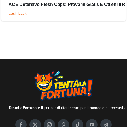
ACE Detersivo Fresh Caps: Provami Gratis E Ottieni Il 
Cash back
TentaLaFortuna
è il portale di riferimento per il mondo dei concorsi 