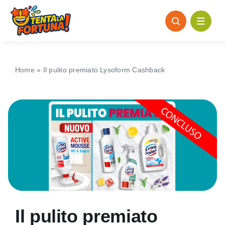
Salta
al
contenuto
Home
»
Il pulito premiato Lysoform Cashback
Il pulito premiato