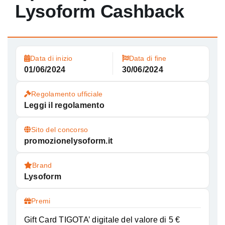
Lysoform Cashback
Data di inizio
Data di fine
01/06/2024
30/06/2024
Regolamento ufficiale
Leggi il regolamento
Sito del concorso
promozionelysoform.it
Brand
Lysoform
Premi
Gift Card TIGOTA’ digitale del valore di 5 €