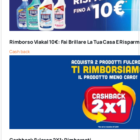
Rimborso Viakal 10€: Fai Brillare La Tua Casa E Risparm
Cash back
Cashback Fulcron 2X1: Rimborsati