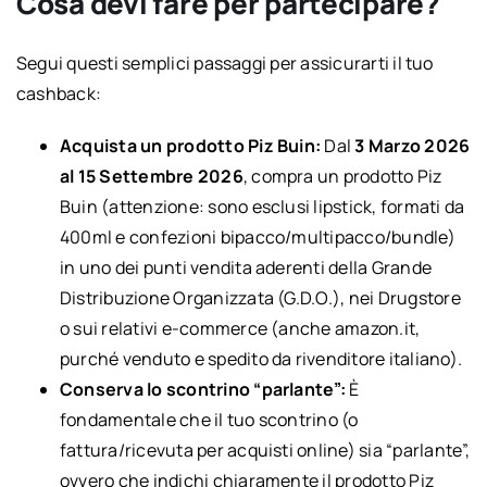
Cosa devi fare per partecipare?
Segui questi semplici passaggi per assicurarti il tuo
cashback:
Acquista un prodotto Piz Buin:
Dal
3 Marzo 2026
al 15 Settembre 2026
, compra un prodotto Piz
Buin (attenzione: sono esclusi lipstick, formati da
400ml e confezioni bipacco/multipacco/bundle)
in uno dei punti vendita aderenti della Grande
Distribuzione Organizzata (G.D.O.), nei Drugstore
o sui relativi e-commerce (anche amazon.it,
purché venduto e spedito da rivenditore italiano).
Conserva lo scontrino “parlante”:
È
fondamentale che il tuo scontrino (o
fattura/ricevuta per acquisti online) sia “parlante”,
ovvero che indichi chiaramente il prodotto Piz