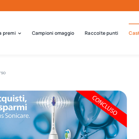
a premi
Campioni omaggio
Raccolte punti
Cas
rso