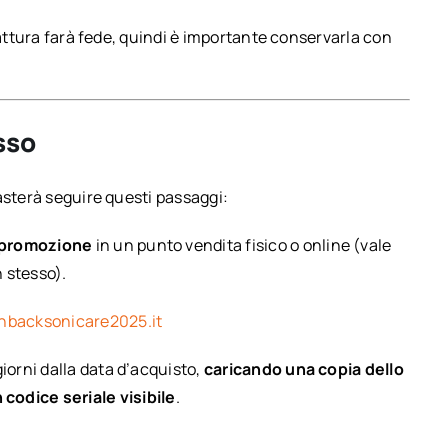
fattura farà fede, quindi è importante conservarla con
sso
asterà seguire questi passaggi:
n promozione
in un punto vendita fisico o online (vale
 stesso).
backsonicare2025.it
giorni dalla data d’acquisto,
caricando una copia dello
 codice seriale visibile
.