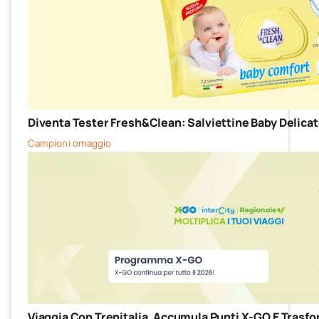
Diventa Tester Fresh&Clean: Salviettine Baby Delicate 
Campioni omaggio
Viaggia Con Trenitalia, Accumula Punti X-GO E Trasfor