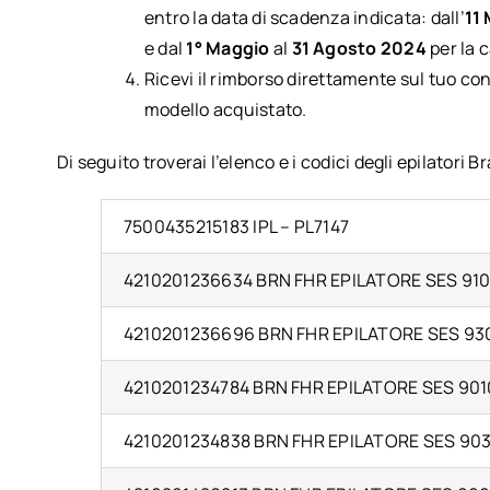
entro la data di scadenza indicata: dall’
11
e dal
1° Maggio
al
31 Agosto 2024
per la c
Ricevi il rimborso direttamente sul tuo co
modello acquistato.
Di seguito troverai l’elenco e i codici degli epilatori 
7500435215183 IPL – PL7147
4210201236634 BRN FHR EPILATORE SES 91
4210201236696 BRN FHR EPILATORE SES 93
4210201234784 BRN FHR EPILATORE SES 901
4210201234838 BRN FHR EPILATORE SES 90