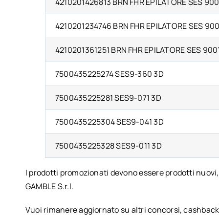
4210201426813 BRN FHR EPILATORE SES 90
4210201234746 BRN FHR EPILATORE SES 900
4210201361251 BRN FHR EPILATORE SES 900
7500435225274 SES9-360 3D
7500435225281 SES9-071 3D
7500435225304 SES9-041 3D
7500435225328 SES9-011 3D
I prodotti promozionati devono essere prodotti nuovi
GAMBLE S.r.l.
Vuoi rimanere aggiornato su altri concorsi, cashbac