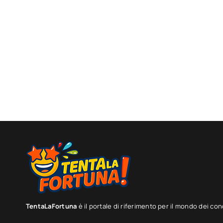
TentaLaFortuna
è il portale di riferimento per il mondo dei con