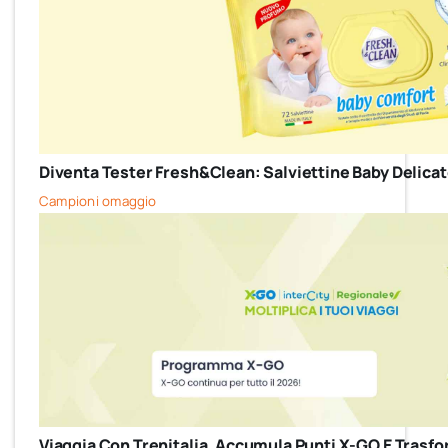
Diventa Tester Fresh&Clean: Salviettine Baby Delicate 
Campioni omaggio
Viaggia Con Trenitalia, Accumula Punti X-GO E Trasfor