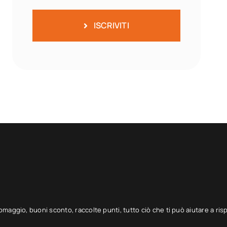
ISCRIVITI
 omaggio, buoni sconto, raccolte punti, tutto ciò che ti può aiutare a ris