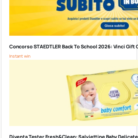
Concorso STAEDTLER Back To School 2026: Vinci Gift C
Instant win
Diventa Tester Fresh&Clean: Salviettine Baby Delicate G