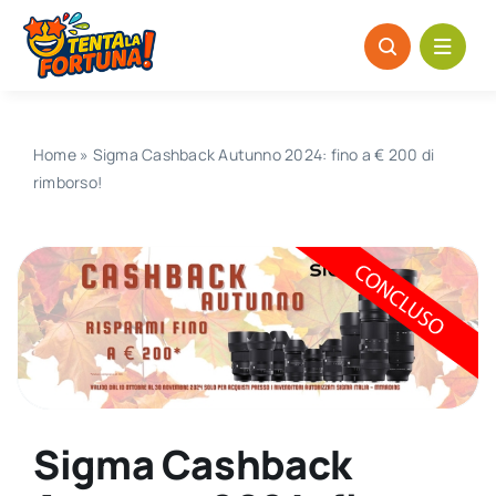
Salta
al
contenuto
Home
»
Sigma Cashback Autunno 2024: fino a € 200 di
rimborso!
Sigma Cashback