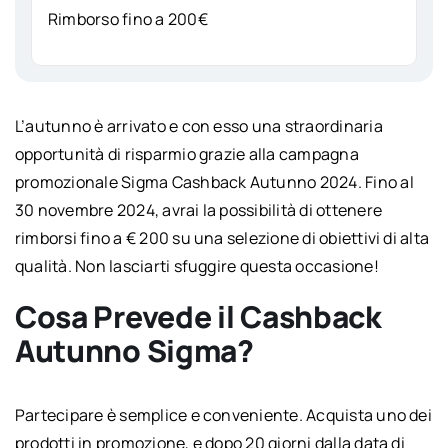
Rimborso fino a 200€
L’autunno è arrivato e con esso una straordinaria
opportunità di risparmio grazie alla campagna
promozionale Sigma Cashback Autunno 2024. Fino al
30 novembre 2024, avrai la possibilità di ottenere
rimborsi fino a € 200 su una selezione di obiettivi di alta
qualità. Non lasciarti sfuggire questa occasione!
Cosa Prevede il Cashback
Autunno Sigma?
Partecipare è semplice e conveniente. Acquista uno dei
prodotti in promozione, e dopo 20 giorni dalla data di