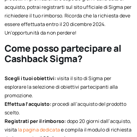
acquisto, potrai registrarti sul sito ufficiale di Sigma per
richiedere il tuo rimborso. Ricorda che la richiesta deve
essere effettuata entro il 20 dicembre 2024.
Un’opportunità da non perdere!
Come posso partecipare al
Cashback Sigma?
Scegli i tuoi obiettivi:
visita il sito di Sigma per
esplorare la selezione di obiettivi partecipanti alla
promozione.
Effettua l’acquisto:
procedi all’acquisto del prodotto
scelto.
Registrati per il rimborso:
dopo 20 giorni dall’acquisto,
visita
la pagina dedicata
e compila il modulo di richiesta