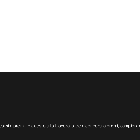
corsi a premi. In questo sito troverai oltre a concorsi a premi, campioni