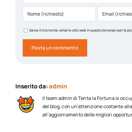
Salva il mio nome, email e sito web in questo browser per la
Inserito da:
admin
Il team admin di Tenta la Fortuna si occ
del blog, con un’attenzione costante alla
all’aggiornamento delle migliori opportun