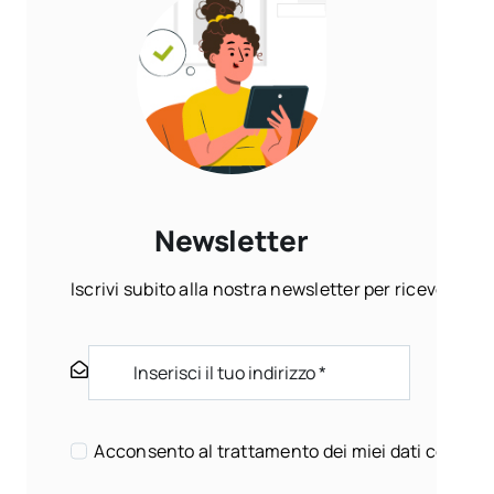
Newsletter
Iscrivi subito alla nostra newsletter per ricevere ogn
Acconsento al trattamento dei miei dati come sp