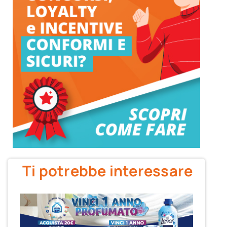
Ti potrebbe interessare