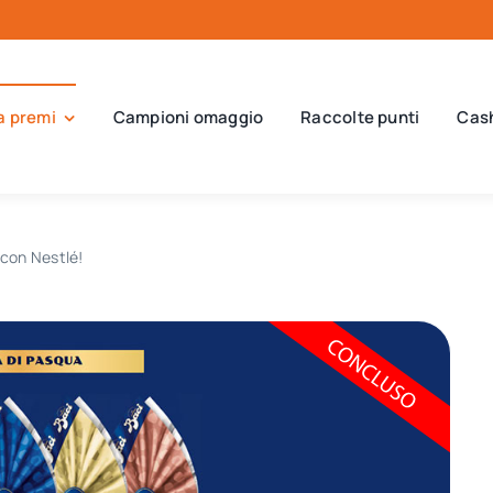
a premi
Campioni omaggio
Raccolte punti
Cas
 con Nestlé!