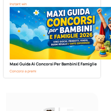
Instant win
Maxi Guida Ai Concorsi Per Bambini E Famiglie
Concorsi a premi