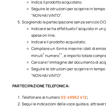
Indica il prodotto acquistato;
Seguire le istruzioni per scoprire in tempo 
“NON HAI VINTO”.
Scegliendo la partecipazione senza servizio OC
Indicare se ha effettuato l’acquisto in un 
spesa on line;
Indicare il prodotto acquistato;
Compilare un
form
e inserire i dati di emi
*
**
minuti
numero
, e importo totale compre
Caricare l’immagine del documento di acqui
Seguire le istruzioni per scoprire in tempo 
“NON HAI VINTO”.
PARTECIPAZIONE TELEFONICA:
Telefonare al numero
02.49962 412
;
Segui le indicazioni della voce guida e, attraverso