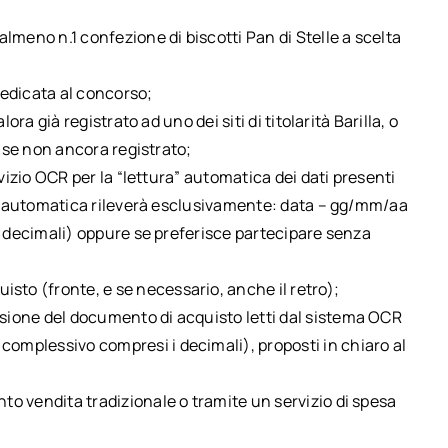
meno n.1 confezione di biscotti Pan di Stelle a scelta
edicata al concorso;
ra già registrato ad uno dei siti di titolarità Barilla, o
 se non ancora registrato;
vizio OCR per la “lettura” automatica dei dati presenti
ra automatica rileverà esclusivamente: data – gg/mm/aa
 decimali) oppure se preferisce partecipare senza
sto (fronte, e se necessario, anche il retro);
ssione del documento di acquisto letti dal sistema OCR
complessivo compresi i decimali), proposti in chiaro al
nto vendita tradizionale o tramite un servizio di spesa