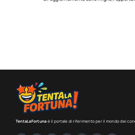
TentaLaFortuna
è il portale di riferimento per il mondo dei con