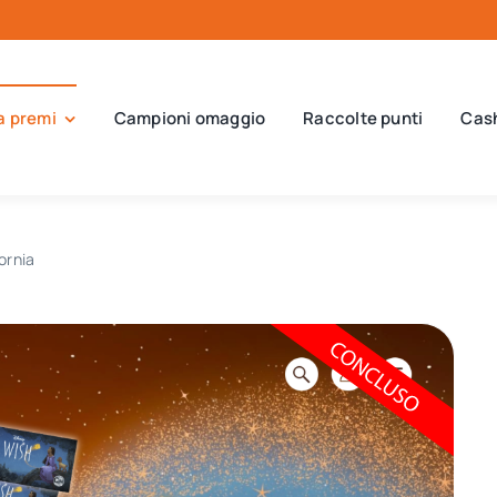
a premi
Campioni omaggio
Raccolte punti
Cas
fornia