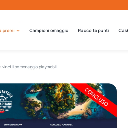
a premi
Campioni omaggio
Raccolte punti
Cas
vinci il personaggio playmobil