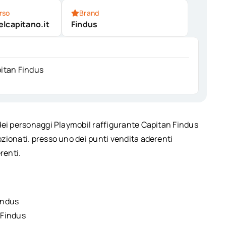
rso
Brand
lcapitano.it
Findus
pitan Findus
 dei personaggi Playmobil raffigurante Capitan Findus
zionati. presso uno dei punti vendita aderenti
renti.
indus
 Findus