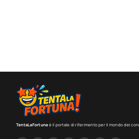
TentaLaFortuna
è il portale di riferimento per il mondo dei con