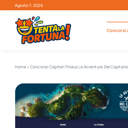
Salta
Agosto 7, 2026
al
contenuto
Concorsi 
Home
»
Concorso Capitan Findus Le Avventure Del Capitano: 