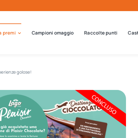
a premi
Campioni omaggio
Raccolte punti
Cas
perienze golose!