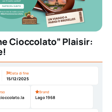
 Cioccolato” Plaisir:
e!
Data di fine
15/12/2025
rso
Brand
ioccolato.la
Lago 1968