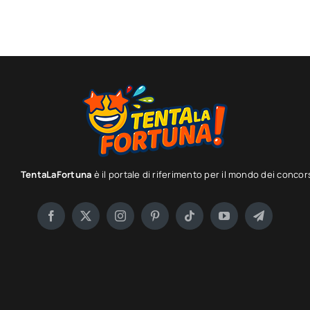
TentaLaFortuna
è il portale di riferimento per il mondo dei concor