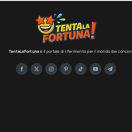
TentaLaFortuna
è il portale di riferimento per il mondo dei concor