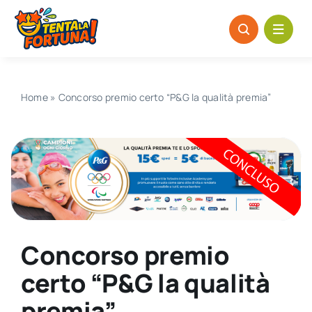
Salta
al
contenuto
Home
»
Concorso premio certo “P&G la qualità premia”
Concorso premio
certo “P&G la qualità
premia”