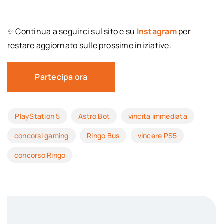
✨ Continua
a
seguirci
sul
sito
e
su
Instagram
per
restare aggiornato sulle prossime iniziative.
Partecipa ora
PlayStation 5
Astro Bot
vincita immediata
concorsi gaming
Ringo Bus
vincere PS5
concorso Ringo