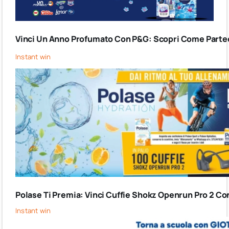
Vinci Un Anno Profumato Con P&G: Scopri Come Partec
Instant win
Polase Ti Premia: Vinci Cuffie Shokz Openrun Pro 2 Co
Instant win