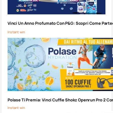
Vinci Un Anno Profumato Con P&G: Scopri Come Partec
Instant win
Polase Ti Premia: Vinci Cuffie Shokz Openrun Pro 2 Co
Instant win