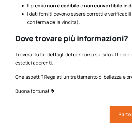
Il premio
non è cedibile
e
non convertibile in 
I dati forniti devono essere corretti e verificab
conferma della vincita).
Dove trovare più informazioni?
Troverai tutti i dettagli del concorso sul sito ufficiale
estetici aderenti.
Che aspetti? Regalati un trattamento di bellezza e p
Buona fortuna! 🌟
Parte