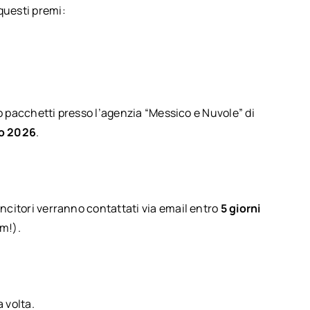
questi premi:
ti o pacchetti presso l’agenzia “Messico e Nuvole” di
o 2026
.
vincitori verranno contattati via email entro
5 giorni
am!).
 volta.