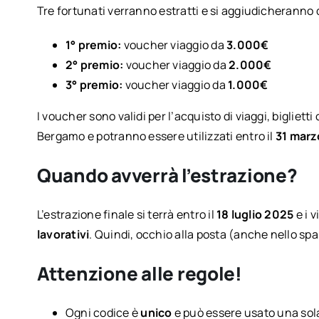
Tre fortunati verranno estratti e si aggiudicheranno 
1° premio:
voucher viaggio da
3.000€
2° premio:
voucher viaggio da
2.000€
3° premio:
voucher viaggio da
1.000€
I voucher sono validi per l’acquisto di viaggi, bigliet
Bergamo e potranno essere utilizzati entro il
31 marz
Quando avverrà l’estrazione?
L’estrazione finale si terrà entro il
18 luglio 2025
e i 
lavorativi
. Quindi, occhio alla posta (anche nello sp
Attenzione alle regole!
Ogni codice è
unico
e può essere usato una sola