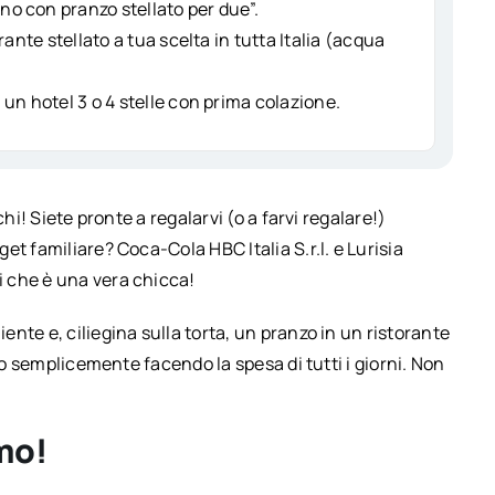
 con pranzo stellato per due”.
ante stellato a tua scelta in tutta Italia (acqua
un hotel 3 o 4 stelle con prima colazione.
hi! Siete pronte a regalarvi (o a farvi regalare!)
t familiare? Coca-Cola HBC Italia S.r.l. e Lurisia
 che è una vera chicca!
nte e, ciliegina sulla torta, un pranzo in un ristorante
to semplicemente facendo la spesa di tutti i giorni. Non
mo!