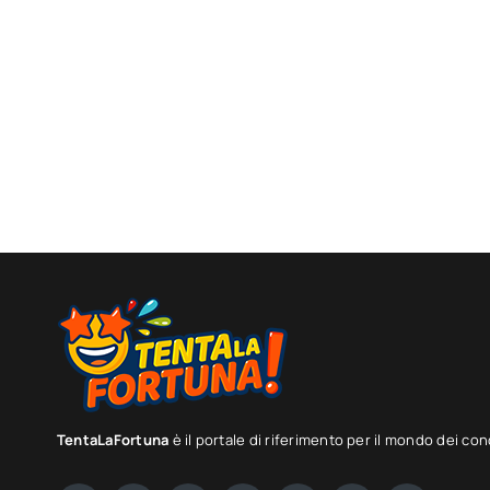
TentaLaFortuna
è il portale di riferimento per il mondo dei con