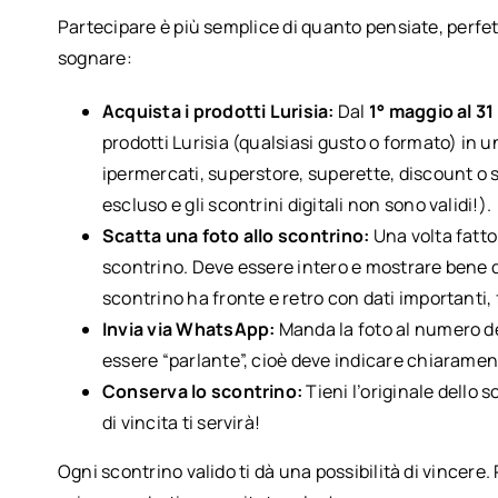
Partecipare è più semplice di quanto pensiate, perfe
sognare:
Acquista i prodotti Lurisia:
Dal
1° maggio al 3
prodotti Lurisia (qualsiasi gusto o formato) in 
ipermercati, superstore, superette, discount o 
escluso e gli scontrini digitali non sono validi!).
Scatta una foto allo scontrino:
Una volta fatto 
scontrino. Deve essere intero e mostrare bene 
scontrino ha fronte e retro con dati importanti, 
Invia via WhatsApp:
Manda la foto al numero 
essere “parlante”, cioè deve indicare chiaramente
Conserva lo scontrino:
Tieni l’originale dello
di vincita ti servirà!
Ogni scontrino valido ti dà una possibilità di vincere. P