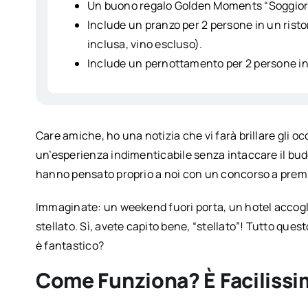
Un buono regalo Golden Moments “Soggiorno
Include un pranzo per 2 persone in un ristor
inclusa, vino escluso).
Include un pernottamento per 2 persone in 
Care amiche, ho una notizia che vi farà brillare gli occ
un’esperienza indimenticabile senza intaccare il budge
hanno pensato proprio a noi con un concorso a premi
Immaginate: un weekend fuori porta, un hotel accoglie
stellato. Sì, avete capito bene, “stellato”! Tutto ques
è fantastico?
Come Funziona? È Facilissi