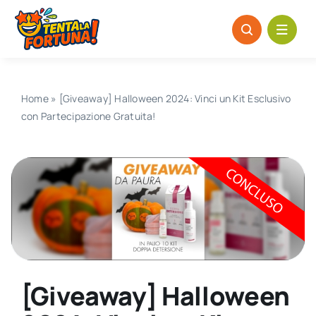
Salta
al
contenuto
Home
»
[Giveaway] Halloween 2024: Vinci un Kit Esclusivo
con Partecipazione Gratuita!
[Giveaway] Halloween