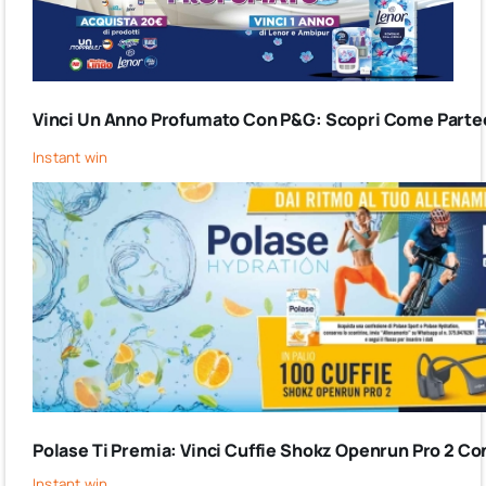
Vinci Un Anno Profumato Con P&G: Scopri Come Partec
Instant win
Polase Ti Premia: Vinci Cuffie Shokz Openrun Pro 2 Co
Instant win