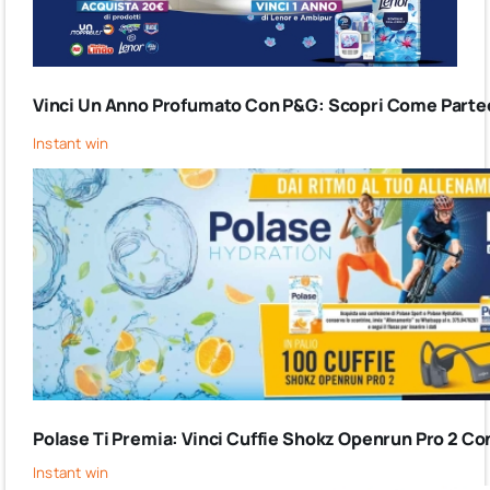
Vinci Un Anno Profumato Con P&G: Scopri Come Partec
Instant win
Polase Ti Premia: Vinci Cuffie Shokz Openrun Pro 2 Co
Instant win