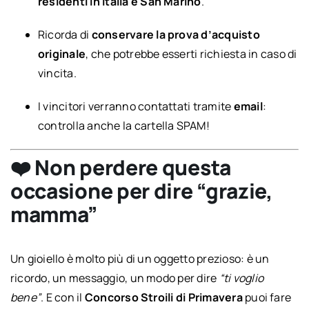
residenti in Italia e San Marino
.
Ricorda di
conservare la prova d’acquisto
originale
, che potrebbe esserti richiesta in caso di
vincita.
I vincitori verranno contattati tramite
email
:
controlla anche la cartella SPAM!
❤️ Non perdere questa
occasione per dire “grazie,
mamma”
Un gioiello è molto più di un oggetto prezioso: è un
ricordo, un messaggio, un modo per dire
“ti voglio
bene”
. E con il
Concorso Stroili di Primavera
puoi fare