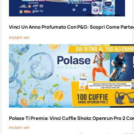
Vinci Un Anno Profumato Con P&G: Scopri Come Partec
Instant win
Polase Ti Premia: Vinci Cuffie Shokz Openrun Pro 2 Co
Instant win