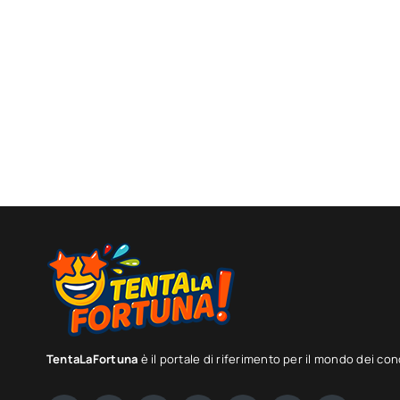
TentaLaFortuna
è il portale di riferimento per il mondo dei con