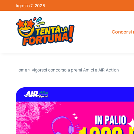
Salta
Agosto 7, 2026
al
contenuto
Concorsi 
Home
»
Vigorsol concorso a premi Amici e AIR Action